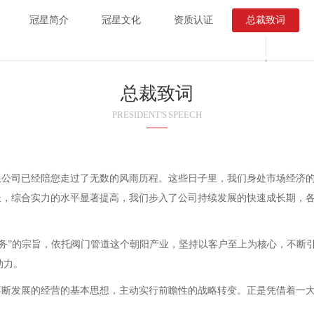
冠星简介
冠星文化
资质认证
总裁致词
总裁致词
PRESIDENT'S SPEECH
限公司已经陪您走过了无数的风雨历程。这些日子里，我们身处市场经济
长，综合实力的水平显著提高，我们步入了公司持续发展的快速成长期，
服务”的宗旨，依托
阀门管道
这个朝阳产业，坚持以客户至上为核心，不断
动力。
不断发展的经营的基本思想，主动实行前瞻性的战略转变。正是凭借着一