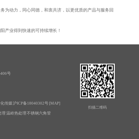
服务为动力，同心同德，和衷共济，以更优质的产品与服务回
朝阳产业得到快速的可持续增长！
406号
9
文化传媒
沪ICP备18040302号
[
MAP
]
扫描二维码
处理
温岭热处理
不锈钢六角管