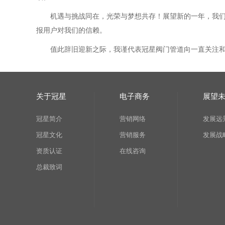
机遇与挑战同在，光荣与梦想共存！展望新的一年，我
报用户对我们的信赖。
值此辞旧迎新之际，我谨代表冠星
阀门管道
向一直关注
关于冠星
电子商务
展望
冠星简介
营销网络
发展远
冠星文化
营销服务
发展战
资质认证
在线咨询
总裁致词