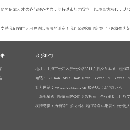
们仍将依靠人才优势与服务优势，坚持以市场为导向，以质量为核心，以
和支持我们的广大用户致以深深的谢意！我们坚信
阀门管道
行业必将作为
未来
联系我们
景
地址：上海市松江区沪松公路2511弄泗泾五金城11幢405-
略
电话：021-64613493 64610756 33552119 3355311
官方网站：
www.cnguanxing.cn
服务QQ：377091778
上海冠星阀门管道有限公司 版权所有 全程策划：
巨杉
友情链接：
沟槽管件
消防器材
阀门管道
玛钢管件
台州热